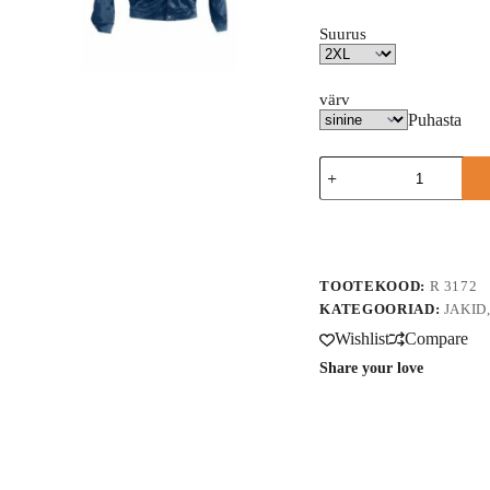
Suurus
värv
Puhasta
Tööjakk
3178
kogus
A
l
t
e
TOOTEKOOD:
R 3172
r
n
KATEGOORIAD:
JAKID
a
Wishlist
Compare
t
i
Share your love
v
e
: