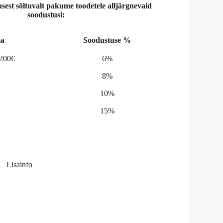
st sõltuvalt pakume toodetele alljärgnevaid
soodustusi:
a
Soodustuse %
-200€
6%
8%
10%
15%
Lisainfo