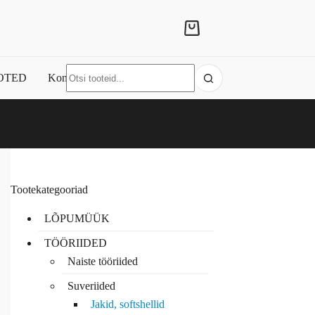
Shopping
cart
No
OTED
Kontakt
results
Tootekategooriad
LÕPUMÜÜK
TÖÖRIIDED
Naiste tööriided
Suveriided
Jakid, softshellid