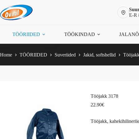
Skip
to
Suur
content
E-R 
Tööjakk 3178
Vali
This
22.90
€
TÖÖRIIDED
TÖÖKINDAD
JALAN
product
has
multiple
variants.
Home
TÖÖRIIDED
Suveriided
Jakid, softshellid
Tööjak
The
options
may
be
chosen
on
the
Tööjakk 3178
product
page
22.90
€
Tööjakk, kahekihilinerii