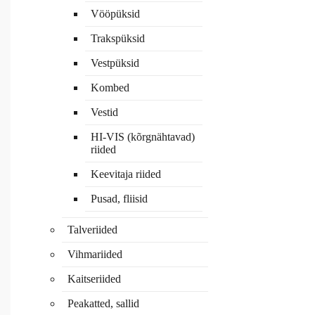
Vööpüksid
Trakspüksid
Vestpüksid
Kombed
Vestid
HI-VIS (kõrgnähtavad)
riided
Keevitaja riided
Pusad, fliisid
Talveriided
Vihmariided
Kaitseriided
Peakatted, sallid