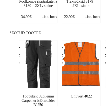
Poolkombe ripptaskutega
Trakspüksid 3179 –
3180 – 2XL, sinine
2XL, sinine
Lisa korvi
Lisa korvi
34.90
€
22.90
€
SEOTUD TOOTED
Tööpüksid Jubileums
Ohuvest 4022
Carpenter Björnkläder
BJ250