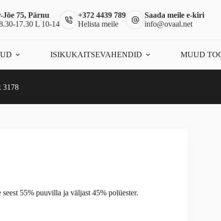
-Jõe 75, Pärnu
+372 4439 789
Saada meile e-kiri
8.30-17.30 L 10-14
Helista meile
info@ovaal.net
ÕUD
ISIKUKAITSEVAHENDID
MUUD TO
k 3178
e seest 55% puuvilla ja väljast 45% polüester.