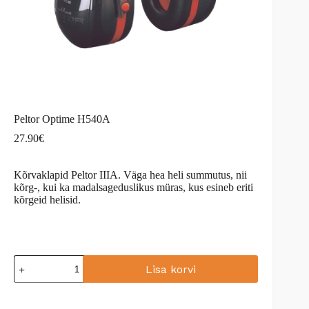
Peltor Optime H540A
27.90
€
Kõrvaklapid Peltor IIIA. Väga hea heli summutus, nii
kõrg-, kui ka madalsageduslikus müras, kus esineb eriti
kõrgeid helisid.
Peltor
Lisa korvi
Optime
H540A
A
kogus
l