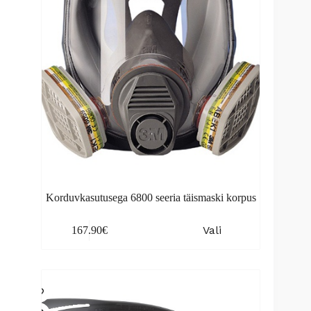
Korduvkasutusega 6800 seeria täismaski korpus
This
Vali
167.90
€
product
has
multiple
variants.
The
options
may