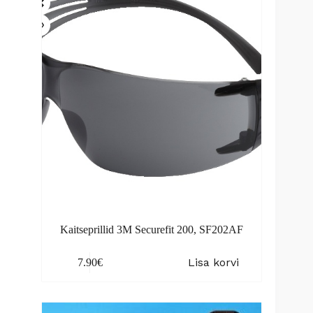
be
chosen
on
the
product
page
Kaitseprillid 3M Securefit 200, SF202AF
Lisa korvi
7.90
€