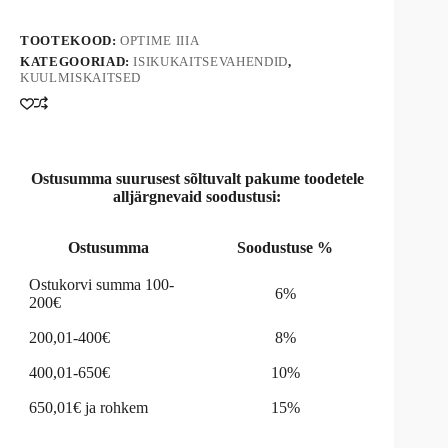
t
e
TOOTEKOOD:
OPTIME IIIA
r
n
KATEGOORIAD:
ISIKUKAITSEVAHENDID
,
KUULMISKAITSED
a
t
i
v
e
:
Ostusumma suurusest sõltuvalt pakume toodetele
alljärgnevaid soodustusi:
Ostusumma
Soodustuse %
Ostukorvi summa 100-
6%
200€
200,01-400€
8%
400,01-650€
10%
650,01€ ja rohkem
15%