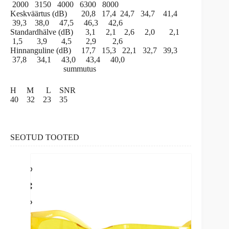
2000 3150 4000 6300 8000
Keskväärtus (dB) 20,8 17,4 24,7 34,7 41,4
39,3 38,0 47,5 46,3 42,6
Standardhälve (dB) 3,1 2,1 2,6 2,0 2,1
1,5 3,9 4,5 2,9 2,6
Hinnanguline (dB) 17,7 15,3 22,1 32,7 39,3
37,8 34,1 43,0 43,4 40,0
summutus
H M L SNR
40 32 23 35
SEOTUD TOOTED