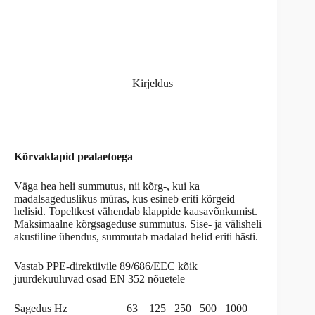
Kirjeldus
Kõrvaklapid pealaetoega
Väga hea heli summutus, nii kõrg-, kui ka
madalsageduslikus müras, kus esineb eriti kõrgeid
helisid. Topeltkest vähendab klappide kaasavõnkumist.
Maksimaalne kõrgsageduse summutus. Sise- ja välisheli
akustiline ühendus, summutab madalad helid eriti hästi.
Vastab PPE-direktiivile 89/686/EEC kõik
juurdekuuluvad osad EN 352 nõuetele
Sagedus Hz 63 125 250 500 1000