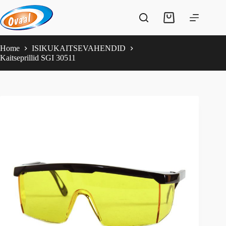
Skip
to
Shopping
content
cart
Home
ISIKUKAITSEVAHENDID
Kaitseprillid SGI 30511