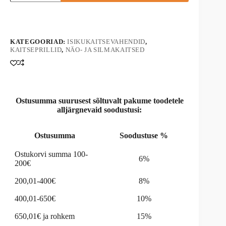
30511
A
kogus
l
t
e
KATEGOORIAD:
ISIKUKAITSEVAHENDID
,
r
KAITSEPRILLID
,
NÄO- JA SILMAKAITSED
n
a
t
i
v
e
Ostusumma suurusest sõltuvalt pakume toodetele
:
alljärgnevaid soodustusi:
Ostusumma
Soodustuse %
Ostukorvi summa 100-
6%
200€
200,01-400€
8%
400,01-650€
10%
650,01€ ja rohkem
15%