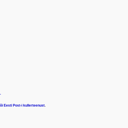
.
.
i Eesti Post-i kullerteenust