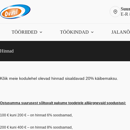
Skip
to
Suur
content
E-R 
TÖÖRIIDED
TÖÖKINDAD
JALAN
Hinnad
Kõik meie kodulehel olevad hinnad sisaldavad 20% käibemaksu.
Ostusumma suurusest sõltuvalt pakume toodetele alljärgnevaid soodustusi:
100 € kuni 200 € – on hinnad 6% soodsamad,
200 € kuni 400 € – on hinnad 8% soodsamad,