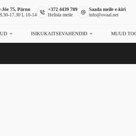
-Jõe 75, Pärnu
+372 4439 789
Saada meile e-kiri
8.30-17.30 L 10-14
Helista meile
info@ovaal.net
ÕUD
ISIKUKAITSEVAHENDID
MUUD TO