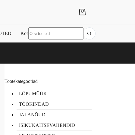
Shopping
cart
No
OTED
Kontakt
results
Tootekategooriad
LÕPUMÜÜK
TÖÖKINDAD
JALANÕUD
ISIKUKAITSEVAHENDID