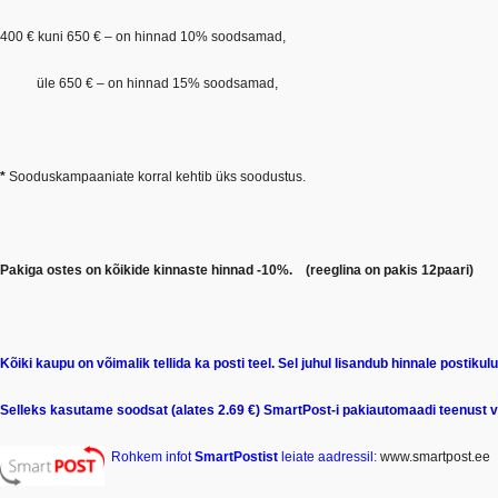
400 € kuni 650 € – on hinnad 10% soodsamad,
üle 650 € – on hinnad 15% soodsamad,
*
Sooduskampaaniate korral kehtib üks soodustus.
Pakiga ostes on kõikide kinnaste hinnad -10%.
(reeglina on pakis 12paari)
Kõiki kaupu on võimalik tellida ka posti teel. Sel juhul lisandub hinnale postikulu
Selleks kasutame soodsat (alates 2.69 €
) SmartPost-i pakiautomaadi teenust võ
Rohkem infot
SmartPostist
leiate aadressil:
www.smartpost.ee